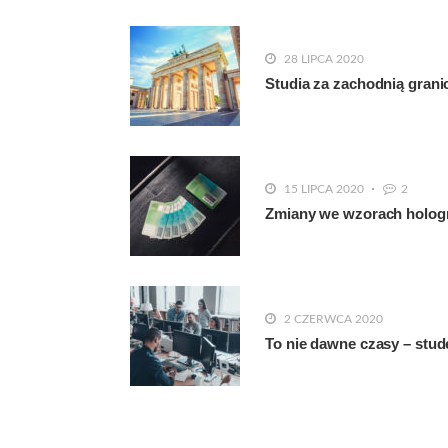
28 LIPCA 2020
Studia za zachodnią grani
15 LIPCA 2020
2
Zmiany we wzorach hologra
2 CZERWCA 2020
To nie dawne czasy – stude