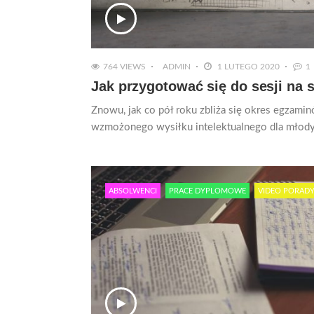
764 VIEWS
ADMIN
1 LUTEGO 2020
1
Jak przygotować się do sesji na 
Znowu, jak co pół roku zbliża się okres egzamin
wzmożonego wysiłku intelektualnego dla młodyc
ABSOLWENCI
PRACE DYPLOMOWE
VIDEO PORAD