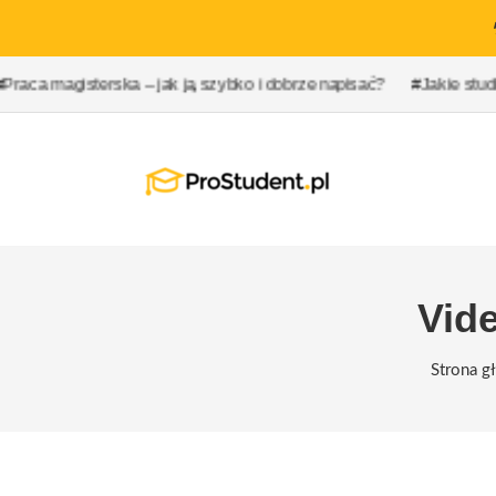
sterska – jak ją szybko i dobrze napisać?
#Jakie studia najlepie
Vid
Strona g