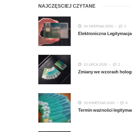
NAJCZĘSCIEJ CZYTANE
24 SIERPNIA 2020
1
Elektroniczna Legitymacja
15 LIPCA 2020
2
Zmiany we wzorach hologra
10 KWIETNIA 2020
4
Termin ważności legityma