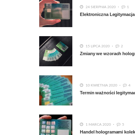
24 SIERPNIA 2020
1
Elektroniczna Legitymacja
15 LIPCA 2020
2
Zmiany we wzorach hologra
10 KWIETNIA 2020
4
Termin ważności legityma
1 MARCA 2020
5
Handel hologramami kolekc