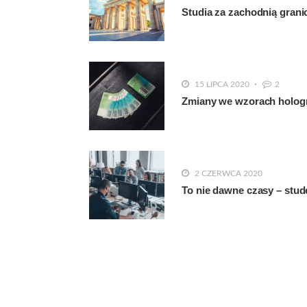
Studia za zachodnią grani
15 LIPCA 2020
2
Zmiany we wzorach hologra
2 CZERWCA 2020
To nie dawne czasy – stude