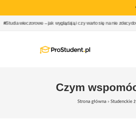
owe – jak wyglądają i czy warto się na nie zdecydować?
#Studia 
Czym wspomóc 
Strona główna
»
Studenckie ż