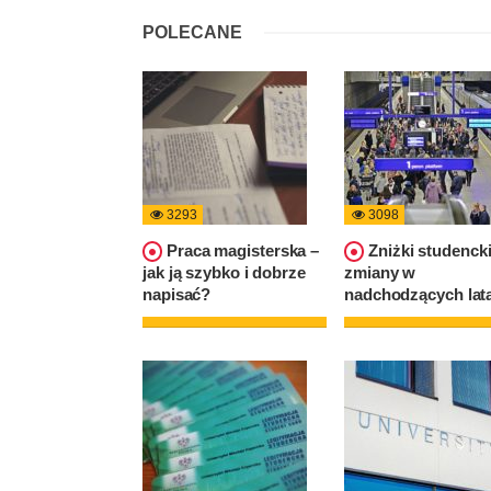
POLECANE
3293
3098
Praca magisterska –
Zniżki studencki
jak ją szybko i dobrze
zmiany w
napisać?
nadchodzących lat